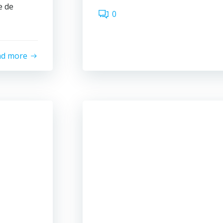
e de
0
ad more