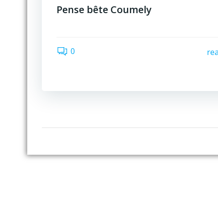
Pense bête Coumely
0
re