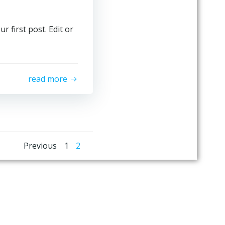
 first post. Edit or
read more
Posts
Posts
Page
Page
Previous
1
2
navigation
navigation