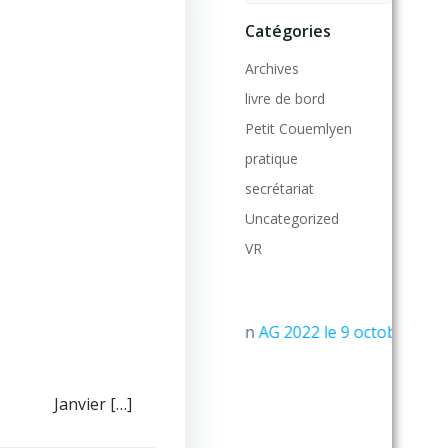
Catégories
Archives
livre de bord
Petit Couemlyen
pratique
secrétariat
Uncategorized
VR
Dernière modification
AG 2022 le 9 octobre
Livre de Bord 2015
! Janvier […]